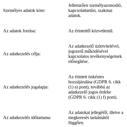
Jellemzően személyazonosító,
Személyes adatok köre:
kapcsolattartási, szakmai
adatok.
Az adatok forrása:
Az érintettől közvetlenül.
Az adatkezelő üzletvitelével,
jogszerű működésével
Az adatkezelés célja:
kapcsolatos tevékenységeinek
elősegítése.
Az érintett önkéntes
hozzájárulása (GDPR 6. cikk
Az adatkezelés jogalapja:
(1) a) pont), továbbá az
adatkezelő jogos érdeke
(GDPR 6. cikk (1) f) pont).
Az adatokat jellegétől, illetve a
Az adatkezelés időtartama:
megkeresés tartalmától
függően.