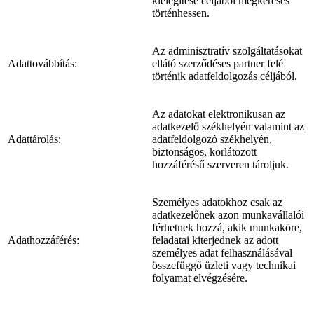
kielégítése céljából megkeresés
történhessen.
Az adminisztratív szolgáltatásokat
Adattovábbítás:
ellátó szerződéses partner felé
történik adatfeldolgozás céljából.
Az adatokat elektronikusan az
adatkezelő székhelyén valamint az
Adattárolás:
adatfeldolgozó székhelyén,
biztonságos, korlátozott
hozzáférésű szerveren tároljuk.
Személyes adatokhoz csak az
adatkezelőnek azon munkavállalói
férhetnek hozzá, akik munkaköre,
Adathozzáférés:
feladatai kiterjednek az adott
személyes adat felhasználásával
összefüggő üzleti vagy technikai
folyamat elvégzésére.