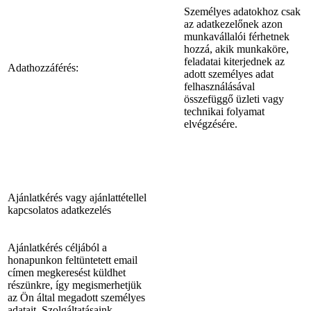
Személyes adatokhoz csak
az adatkezelőnek azon
munkavállalói férhetnek
hozzá, akik munkaköre,
feladatai kiterjednek az
Adathozzáférés:
adott személyes adat
felhasználásával
összefüggő üzleti vagy
technikai folyamat
elvégzésére.
Ajánlatkérés vagy ajánlattétellel
kapcsolatos adatkezelés
Ajánlatkérés céljából a
honapunkon feltüntetett email
címen megkeresést küldhet
részünkre, így megismerhetjük
az Ön által megadott személyes
adatait. Szolgáltatásaink