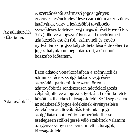
A szerződésből származó jogos igények
érvényesítésének elévülése (várhatóan a szerződés
hatályának vagy a legkésőbbi továbbélő
szerződéses kötelezettség megszűnését követő kb.
Az adatkezelés
5 év), illetve a jogszabályok által megkövetelt
időtartama:
adatkezelés esetén (pl.: számviteli és egyéb
nyilvántartási jogszabályok betartása érdekében) a
jogszabályokban meghatározott, akár ennél
hosszabb időtartam.
Ezen adatok vonatkozásában a számviteli és
adminisztrációs szolgáltatások végzésére
szerződött partnerünk részére történik
adattovábbítás rendszeresen adatfeldolgozás
céljából, illetve a jogszabályok által előírt keretek
között az illetékes hatóságok felé. Szükség esetén
Adattovábbítás:
az adatkezelő jogos érdekének érvényesítése
érdekében adattovábbítás történik a jogi
szolgáltatásokat nyújtó partnerünk, illetve
esetlegesen szükségessé váló szakértők valamint
az igényérvényesítésben érintett hatóságok,
bíróságok felé.