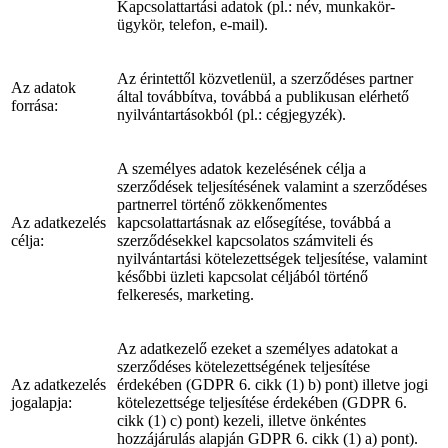
Kapcsolattartási adatok (pl.: név, munkakör-
ügykör, telefon, e-mail).
Az érintettől közvetlenül, a szerződéses partner
Az adatok
által továbbítva, továbbá a publikusan elérhető
forrása:
nyilvántartásokból (pl.: cégjegyzék).
A személyes adatok kezelésének célja a
szerződések teljesítésének valamint a szerződéses
partnerrel történő zökkenőmentes
Az adatkezelés
kapcsolattartásnak az elősegítése, továbbá a
célja:
szerződésekkel kapcsolatos számviteli és
nyilvántartási kötelezettségek teljesítése, valamint
későbbi üzleti kapcsolat céljából történő
felkeresés, marketing.
Az adatkezelő ezeket a személyes adatokat a
szerződéses kötelezettségének teljesítése
Az adatkezelés
érdekében (GDPR 6. cikk (1) b) pont) illetve jogi
jogalapja:
kötelezettsége teljesítése érdekében (GDPR 6.
cikk (1) c) pont) kezeli, illetve önkéntes
hozzájárulás alapján GDPR 6. cikk (1) a) pont).