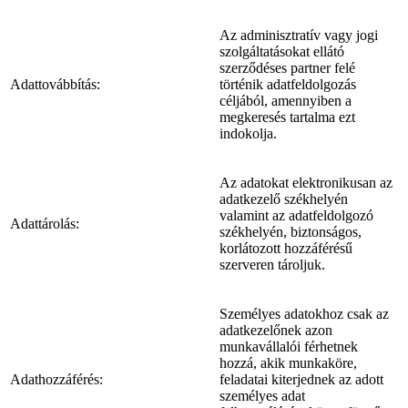
Az adminisztratív vagy jogi
szolgáltatásokat ellátó
szerződéses partner felé
Adattovábbítás:
történik adatfeldolgozás
céljából, amennyiben a
megkeresés tartalma ezt
indokolja.
Az adatokat elektronikusan az
adatkezelő székhelyén
valamint az adatfeldolgozó
Adattárolás:
székhelyén, biztonságos,
korlátozott hozzáférésű
szerveren tároljuk.
Személyes adatokhoz csak az
adatkezelőnek azon
munkavállalói férhetnek
hozzá, akik munkaköre,
Adathozzáférés:
feladatai kiterjednek az adott
személyes adat