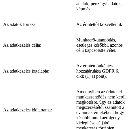
adatok, pénzügyi adatok,
képmás.
Az adatok forrása:
Az érintettől közvetlenül.
Munkaerő-utánpótlás,
Az adatkezelés célja:
esetleges későbbi, azonos
célú kapcsolatfelvétel.
Az érintett önkéntes
Az adatkezelés jogalapja:
hozzájárulása GDPR 6.
cikk (1) a) pont).
Amennyiben az érintettel
munkaszerződés nem kerül
megkötésre, úgy az adatok
megszerzésétől számított 2
Az adatkezelés időtartama:
év annak érdekében, hogy
későbbi munkaerőigény
kielégítése céljából
megkeresés történjen.