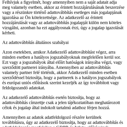
Felhívjuk a figyelmét, hogy amennyiben nem a saját adatait adja
meg valamely esetben, akkor az érintett hozzájárulásának beszerzése
vagy a részünkre történő adattovábbítás esetleges más jogalapjának
igazolása az Ön kötelezettsége. Az adatkezelő az érintett
hozzájárulását vagy az adattovábbítás jogalapját külön nem köteles
vizsgálni, azonban ha ezt aggályosnak érzi, úgy a jogalap igazolását
kérheti.
Az adattovábbítás általános szabályai
Azon esetekben, amikor Adatkezelő adattovábbítást végez, arra
minden esetben a hatályos jogszabályoknak megfelelően kerül sor.
Ezt vagy a jogszabályok által előírt hatóságok irányába végzi, vagy
szerződött partnerei irányába. Amennyiben az adattovábbítás
valamely partner felé történik, akkor Adatkezelő minden esetben
szerződéssel biztosítja, hogy a partnerek is a hatályos jogszabályok
és európai uniós előírások szerint kezeljék az így továbbított vagy
feldolgozandó adatokat.
Az adatkezelő adattovábbítás esetén biztosítja, hogy az
adattovábbítás címzettje csak a jelen tájékoztatóban meghatározott
célok és jogalap által indokolt tartalmú adathoz férjen hozzá.
Amennyiben az adatok adatfeldolgozó részére kerülnek
továbbításra, úgy az adatkezelő biztosítja, hogy az adattovábbítás és