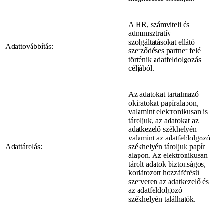
A HR, számviteli és
adminisztratív
szolgáltatásokat ellátó
Adattovábbítás:
szerződéses partner felé
történik adatfeldolgozás
céljából.
Az adatokat tartalmazó
okiratokat papíralapon,
valamint elektronikusan is
tároljuk, az adatokat az
adatkezelő székhelyén
valamint az adatfeldolgozó
Adattárolás:
székhelyén tároljuk papír
alapon. Az elektronikusan
tárolt adatok biztonságos,
korlátozott hozzáférésű
szerveren az adatkezelő és
az adatfeldolgozó
székhelyén találhatók.