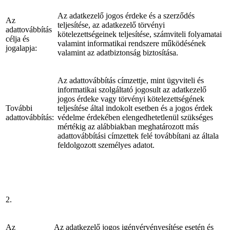
Az adatkezelő jogos érdeke és a szerződés
Az
teljesítése, az adatkezelő törvényi
adattovábbítás
kötelezettségeinek teljesítése, számviteli folyamatai
célja és
valamint informatikai rendszere működésének
jogalapja:
valamint az adatbiztonság biztosítása.
Az adattovábbítás címzettje, mint ügyviteli és
informatikai szolgáltató jogosult az adatkezelő
jogos érdeke vagy törvényi kötelezettségének
További
teljesítése által indokolt esetben és a jogos érdek
adattovábbítás:
védelme érdekében elengedhetetlenül szükséges
mértékig az alábbiakban meghatározott más
adattovábbítási címzettek felé továbbítani az általa
feldolgozott személyes adatot.
2.
Az
Az adatkezelő jogos igényérvényesítése esetén és