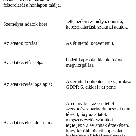
felsorolását a honlapon találja.
Jellemzően személyazonosító,
Személyes adatok köre:
kapcsolattartási, szakmai adatok.
Az adatok forrása:
Az érintettől közvetlenül.
Üzleti kapcsolat kialakításának
Az adatkezelés célja:
megvizsgálása.
Az érintett önkéntes hozzájárulása
Az adatkezelés jogalapja:
GDPR 6. cikk (1) a) pont).
Amennyiben az érintettel
szerződéses partnerkapcsolat nem
létesül, úgy az adatok
megszerzésétől számított
Az adatkezelés időtartama:
legfeljebb 2 év annak érdekében,
hogy későbbi üzleti kapcsolat