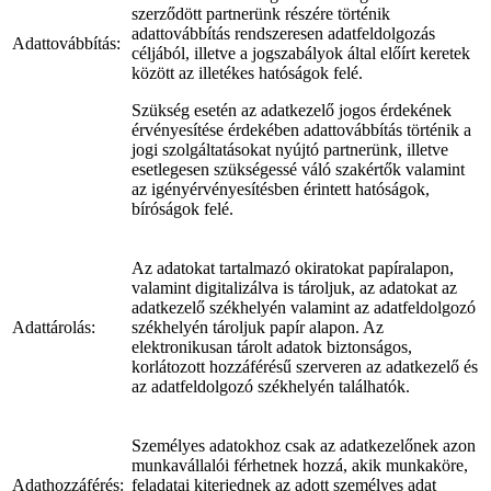
szerződött partnerünk részére történik
adattovábbítás rendszeresen adatfeldolgozás
Adattovábbítás:
céljából, illetve a jogszabályok által előírt keretek
között az illetékes hatóságok felé.
Szükség esetén az adatkezelő jogos érdekének
érvényesítése érdekében adattovábbítás történik a
jogi szolgáltatásokat nyújtó partnerünk, illetve
esetlegesen szükségessé váló szakértők valamint
az igényérvényesítésben érintett hatóságok,
bíróságok felé.
Az adatokat tartalmazó okiratokat papíralapon,
valamint digitalizálva is tároljuk, az adatokat az
adatkezelő székhelyén valamint az adatfeldolgozó
Adattárolás:
székhelyén tároljuk papír alapon. Az
elektronikusan tárolt adatok biztonságos,
korlátozott hozzáférésű szerveren az adatkezelő és
az adatfeldolgozó székhelyén találhatók.
Személyes adatokhoz csak az adatkezelőnek azon
munkavállalói férhetnek hozzá, akik munkaköre,
Adathozzáférés:
feladatai kiterjednek az adott személyes adat