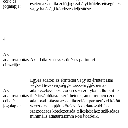
célja és
esetén az adatkezelő jogszabályi kötelezettségének
jogalapja:
vagy hatósági kötelezés teljesítése.
4.
Az
adattovábbítás
Az adatkezelő szerződéses partnerei.
címzettje:
Egyes adatok az érintettel vagy az érintett által
végzett tevékenységgel összefüggésben az
Az
adatkezelővel szerződéses viszonyban álló partner
adattovábbítás
felé továbbításra kerülhetnek, amennyiben ezen
célja és
adattovábbításra az adatkezelő a partnerével kötött
jogalapja:
szerződés alapján köteles. Az adattovábbítás a
szerződéses kötelezettség teljesítéséhez szükséges
minimális adattartalomra korlátozódik.