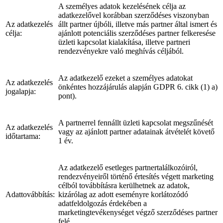
A személyes adatok kezelésének célja az
adatkezelővel korábban szerződéses viszonyban
Az adatkezelés
állt partner újbóli, illetve más partner által ismert és
célja:
ajánlott potenciális szerződéses partner felkeresése
üzleti kapcsolat kialakítása, illetve partneri
rendezvényekre való meghívás céljából.
Az adatkezelő ezeket a személyes adatokat
Az adatkezelés
önkéntes hozzájárulás alapján GDPR 6. cikk (1) a)
jogalapja:
pont).
A partnerrel fennállt üzleti kapcsolat megszűnését
Az adatkezelés
vagy az ajánlott partner adatainak átvételét követő
időtartama:
1 év.
Az adatkezelő esetleges partnertalálkozóiról,
rendezvényeiről történő értesítés végett marketing
célból továbbításra kerülhetnek az adatok,
Adattovábbítás:
kizárólag az adott eseményre korlátozódó
adatfeldolgozás érdekében a
marketingtevékenységet végző szerződéses partner
felé.