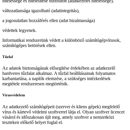
hitelessége és hitelesítése biztosított (adatkezelés hitelessége),
változatlansága igazolható (adatintegritás),
a jogosulatlan hozzáférés ellen (adat bizalmassága)
védettek legyenek.
Informatikai rendszerünk védett a különböző számítógépvírusok,
számítógépes betörések ellen.
Tűzfal
Az adatok biztonságának elősegítése érdekében az adatkezelő
hardveres tűzfalat alkalmaz. A tűzfal beállításainak folyamatos
karbantartása, a naplók elemzése, a szükséges intézkedések
megtétele rendszeresen megtörténik.
Vírusvédelem
Az adatkezelő számítógépeit (szerver és kliens gépek) megfelelő
vírus és kártevő védelmi szoftverrel látja el. Olyan szoftver licencet
vásárol és időszakosan újít meg, amely szoftver a nemzetközi
teszteken előkelő helyet foglal el.