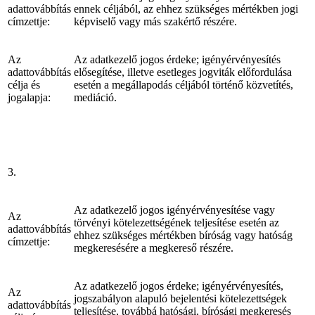
adattovábbítás
ennek céljából, az ehhez szükséges mértékben jogi
címzettje:
képviselő vagy más szakértő részére.
Az
Az adatkezelő jogos érdeke; igényérvényesítés
adattovábbítás
elősegítése, illetve esetleges jogviták előfordulása
célja és
esetén a megállapodás céljából történő közvetítés,
jogalapja:
mediáció.
3.
Az adatkezelő jogos igényérvényesítése vagy
Az
törvényi kötelezettségének teljesítése esetén az
adattovábbítás
ehhez szükséges mértékben bíróság vagy hatóság
címzettje:
megkeresésére a megkereső részére.
Az adatkezelő jogos érdeke; igényérvényesítés,
Az
jogszabályon alapuló bejelentési kötelezettségek
adattovábbítás
teljesítése, továbbá hatósági, bírósági megkeresés