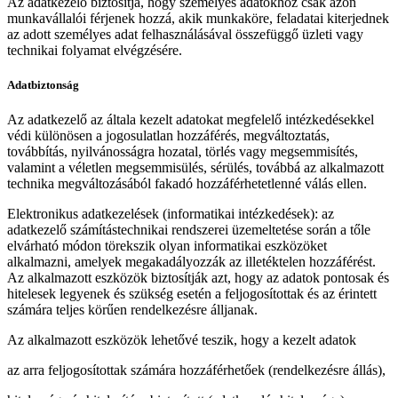
Az adatkezelő biztosítja, hogy személyes adatokhoz csak azon
munkavállalói férjenek hozzá, akik munkaköre, feladatai kiterjednek
az adott személyes adat felhasználásával összefüggő üzleti vagy
technikai folyamat elvégzésére.
Adatbiztonság
Az adatkezelő az általa kezelt adatokat megfelelő intézkedésekkel
védi különösen a jogosulatlan hozzáférés, megváltoztatás,
továbbítás, nyilvánosságra hozatal, törlés vagy megsemmisítés,
valamint a véletlen megsemmisülés, sérülés, továbbá az alkalmazott
technika megváltozásából fakadó hozzáférhetetlenné válás ellen.
Elektronikus adatkezelések (informatikai intézkedések): az
adatkezelő számítástechnikai rendszerei üzemeltetése során a tőle
elvárható módon törekszik olyan informatikai eszközöket
alkalmazni, amelyek megakadályozzák az illetéktelen hozzáférést.
Az alkalmazott eszközök biztosítják azt, hogy az adatok pontosak és
hitelesek legyenek és szükség esetén a feljogosítottak és az érintett
számára teljes körűen rendelkezésre álljanak.
Az alkalmazott eszközök lehetővé teszik, hogy a kezelt adatok
az arra feljogosítottak számára hozzáférhetőek (rendelkezésre állás),