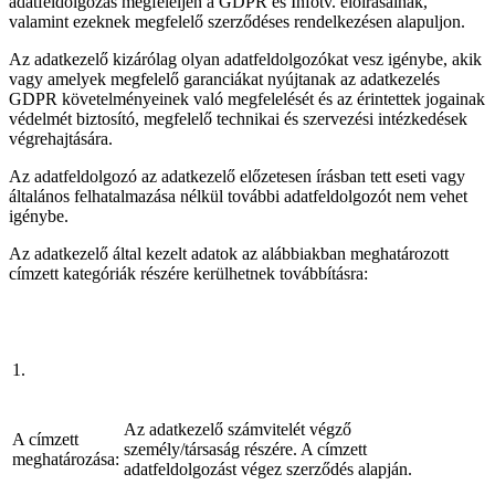
adatfeldolgozás megfeleljen a GDPR és Infotv. előírásainak,
valamint ezeknek megfelelő szerződéses rendelkezésen alapuljon.
Az adatkezelő kizárólag olyan adatfeldolgozókat vesz igénybe, akik
vagy amelyek megfelelő garanciákat nyújtanak az adatkezelés
GDPR követelményeinek való megfelelését és az érintettek jogainak
védelmét biztosító, megfelelő technikai és szervezési intézkedések
végrehajtására.
Az adatfeldolgozó az adatkezelő előzetesen írásban tett eseti vagy
általános felhatalmazása nélkül további adatfeldolgozót nem vehet
igénybe.
Az adatkezelő által kezelt adatok az alábbiakban meghatározott
címzett kategóriák részére kerülhetnek továbbításra:
1.
Az adatkezelő számvitelét végző
A címzett
személy/társaság részére. A címzett
meghatározása:
adatfeldolgozást végez szerződés alapján.