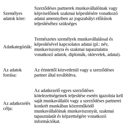
Szerződéses partnerek munkavállalóinak vagy
Személyes
képviselőinek szakmai képesítésére vonatkozó
adatok köre:
adatai amennyiben az jogszabályi előírások
teljesítéséhez szükséges
Természetes személyek munkavállalással és
képesítésével kapcsolatos adatai (pl.: név,
Adatkategóriák:
munkaviszonyra és szakmai tapasztalatra
vonatkozó adatok, diplomák, oklevelek, adatai).
Az adatok
Az érintettől közvetlenül vagy a szerződéses
forrása:
partner által továbbítva.
Az adatkezelő egyes szerződéses
kötelezettségeinek teljesítése esetén igazolnia kell
saját munkavállalói vagy a szerződéses partnerei
Az adatkezelés
konkrét munkában közreműködő
célja:
munkavállalóinak munkaviszonyát, szakmai
tapasztalatát és képzettségére vonatkozó
információkat.