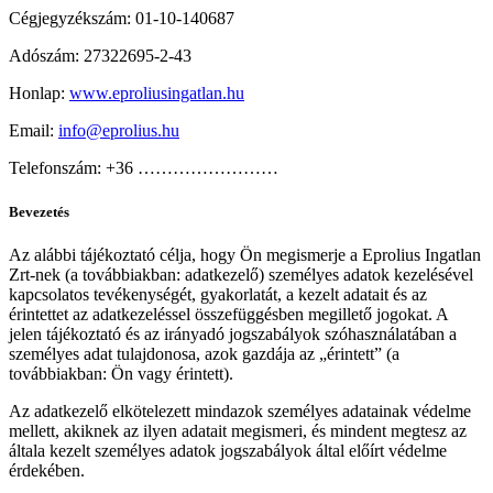
Cégjegyzékszám: 01-10-140687
Adószám: 27322695-2-43
Honlap:
www.eproliusingatlan.hu
Email:
info@eprolius.hu
Telefonszám: +36 ……………………
Bevezetés
Az alábbi tájékoztató célja, hogy Ön megismerje a Eprolius Ingatlan
Zrt-nek (a továbbiakban: adatkezelő) személyes adatok kezelésével
kapcsolatos tevékenységét, gyakorlatát, a kezelt adatait és az
érintettet az adatkezeléssel összefüggésben megillető jogokat. A
jelen tájékoztató és az irányadó jogszabályok szóhasználatában a
személyes adat tulajdonosa, azok gazdája az „érintett” (a
továbbiakban: Ön vagy érintett).
Az adatkezelő elkötelezett mindazok személyes adatainak védelme
mellett, akiknek az ilyen adatait megismeri, és mindent megtesz az
általa kezelt személyes adatok jogszabályok által előírt védelme
érdekében.