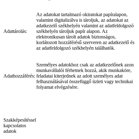
Az adatokat tartalmazó okiratokat papíralapon,
valamint digitalizálva is tároljuk, az adatokat az
adatkezelő székhelyén valamint az adatfeldolgozó
Adattárolás:
székhelyén tároljuk papír alapon. Az
elektronikusan tárolt adatok biztonságos,
korlátozott hozzáférésű szerveren az adatkezelő és
az adatfeldolgozó székhelyén találhatók.
Személyes adatokhoz csak az adatkezelőnek azon
munkavállalói férhetnek hozzá, akik munkaköre,
Adathozzáférés:
feladatai kiterjednek az adott személyes adat
felhasználásával összefüggő üzleti vagy technikai
folyamat elvégzésére.
Szakképesítéssel
kapcsolatos
adatok