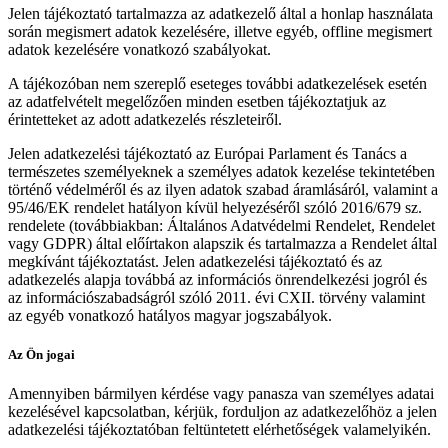
Jelen tájékoztató tartalmazza az adatkezelő által a honlap használata
során megismert adatok kezelésére, illetve egyéb, offline megismert
adatok kezelésére vonatkozó szabályokat.
A tájékozóban nem szereplő eseteges további adatkezelések esetén
az adatfelvételt megelőzően minden esetben tájékoztatjuk az
érintetteket az adott adatkezelés részleteiről.
Jelen adatkezelési tájékoztató az Európai Parlament és Tanács a
természetes személyeknek a személyes adatok kezelése tekintetében
történő védelméről és az ilyen adatok szabad áramlásáról, valamint a
95/46/EK rendelet hatályon kívül helyezéséről szóló 2016/679 sz.
rendelete (továbbiakban: Általános Adatvédelmi Rendelet, Rendelet
vagy GDPR) által előírtakon alapszik és tartalmazza a Rendelet által
megkívánt tájékoztatást. Jelen adatkezelési tájékoztató és az
adatkezelés alapja továbbá az információs önrendelkezési jogról és
az információszabadságról szóló 2011. évi CXII. törvény valamint
az egyéb vonatkozó hatályos magyar jogszabályok.
Az Ön jogai
Amennyiben bármilyen kérdése vagy panasza van személyes adatai
kezelésével kapcsolatban, kérjük, forduljon az adatkezelőhöz a jelen
adatkezelési tájékoztatóban feltüntetett elérhetőségek valamelyikén.