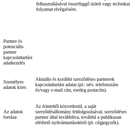
felhasználásával összefüggő üzleti vagy technikai
folyamat elvégzésére.
Partner és
potenciális
partner
kapcsolattartási
adatkezelés
Aktuális és korábbi szerződéses partnerek
Személyes
kapcsolattartási adatai (pl.: név, telefonszám
adatok köre:
és/vagy e-mail cím, esetleg postacím).
Az érintettől közvetlenül, a saját
Az adatok
szerződésállomány feldolgozásával, szerződéses
forrása:
partner által továbbítva, továbbá a publikusan
elérhető nyilvántartásokból (pl. cégjegyzék).