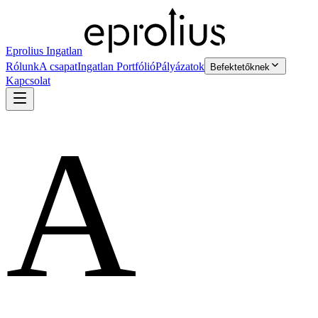
Eprolius Ingatlan
Rólunk
A csapat
Ingatlan Portfólió
Pályázatok
Befektetőknek
Kapcsolat
A