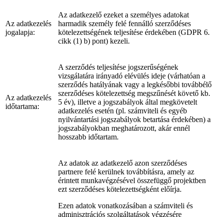
Az adatkezelő ezeket a személyes adatokat
Az adatkezelés
harmadik személy felé fennálló szerződéses
jogalapja:
kötelezettségének teljesítése érdekében (GDPR 6.
cikk (1) b) pont) kezeli.
A szerződés teljesítése jogszerűségének
vizsgálatára irányadó elévülés ideje (várhatóan a
szerződés hatályának vagy a legkésőbbi továbbélő
szerződéses kötelezettség megszűnését követő kb.
Az adatkezelés
5 év), illetve a jogszabályok által megkövetelt
időtartama:
adatkezelés esetén (pl. számviteli és egyéb
nyilvántartási jogszabályok betartása érdekében) a
jogszabályokban meghatározott, akár ennél
hosszabb időtartam.
Az adatok az adatkezelő azon szerződéses
partnere felé kerülnek továbbításra, amely az
érintett munkavégzésével összefüggő projektben
ezt szerződéses kötelezettségként előírja.
Ezen adatok vonatkozásában a számviteli és
adminisztrációs szolgáltatások végzésére