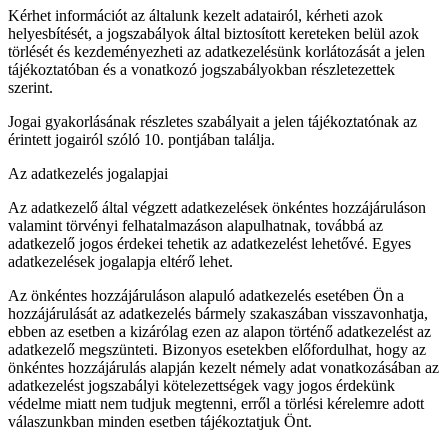
Kérhet információt az általunk kezelt adatairól, kérheti azok
helyesbítését, a jogszabályok által biztosított kereteken belül azok
törlését és kezdeményezheti az adatkezelésünk korlátozását a jelen
tájékoztatóban és a vonatkozó jogszabályokban részletezettek
szerint.
Jogai gyakorlásának részletes szabályait a jelen tájékoztatónak az
érintett jogairól szóló 10. pontjában találja.
Az adatkezelés jogalapjai
Az adatkezelő által végzett adatkezelések önkéntes hozzájáruláson
valamint törvényi felhatalmazáson alapulhatnak, továbbá az
adatkezelő jogos érdekei tehetik az adatkezelést lehetővé. Egyes
adatkezelések jogalapja eltérő lehet.
Az önkéntes hozzájáruláson alapuló adatkezelés esetében Ön a
hozzájárulását az adatkezelés bármely szakaszában visszavonhatja,
ebben az esetben a kizárólag ezen az alapon történő adatkezelést az
adatkezelő megszünteti. Bizonyos esetekben előfordulhat, hogy az
önkéntes hozzájárulás alapján kezelt némely adat vonatkozásában az
adatkezelést jogszabályi kötelezettségek vagy jogos érdekünk
védelme miatt nem tudjuk megtenni, erről a törlési kérelemre adott
válaszunkban minden esetben tájékoztatjuk Önt.