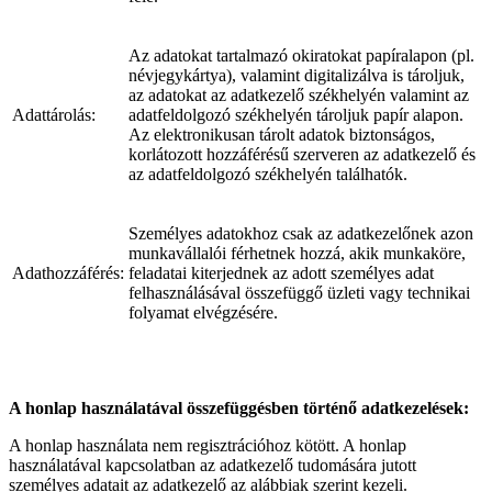
Az adatokat tartalmazó okiratokat papíralapon (pl.
névjegykártya), valamint digitalizálva is tároljuk,
az adatokat az adatkezelő székhelyén valamint az
Adattárolás:
adatfeldolgozó székhelyén tároljuk papír alapon.
Az elektronikusan tárolt adatok biztonságos,
korlátozott hozzáférésű szerveren az adatkezelő és
az adatfeldolgozó székhelyén találhatók.
Személyes adatokhoz csak az adatkezelőnek azon
munkavállalói férhetnek hozzá, akik munkaköre,
Adathozzáférés:
feladatai kiterjednek az adott személyes adat
felhasználásával összefüggő üzleti vagy technikai
folyamat elvégzésére.
A honlap használatával összefüggésben történő adatkezelések:
A honlap használata nem regisztrációhoz kötött. A honlap
használatával kapcsolatban az adatkezelő tudomására jutott
személyes adatait az adatkezelő az alábbiak szerint kezeli.