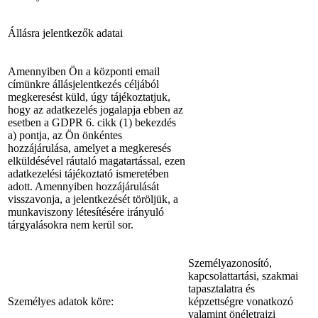
Állásra jelentkezők adatai
Amennyiben Ön a központi email
címünkre állásjelentkezés céljából
megkeresést küld, úgy tájékoztatjuk,
hogy az adatkezelés jogalapja ebben az
esetben a GDPR 6. cikk (1) bekezdés
a) pontja, az Ön önkéntes
hozzájárulása, amelyet a megkeresés
elküldésével ráutaló magatartással, ezen
adatkezelési tájékoztató ismeretében
adott. Amennyiben hozzájárulását
visszavonja, a jelentkezését töröljük, a
munkaviszony létesítésére irányuló
tárgyalásokra nem kerül sor.
Személyazonosító,
kapcsolattartási, szakmai
tapasztalatra és
Személyes adatok köre:
képzettségre vonatkozó
valamint önéletrajzi