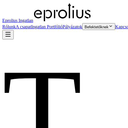
Eprolius Ingatlan
Rólunk
A csapat
Ingatlan Portfólió
Pályázatok
Kapcso
Befektetőknek
T