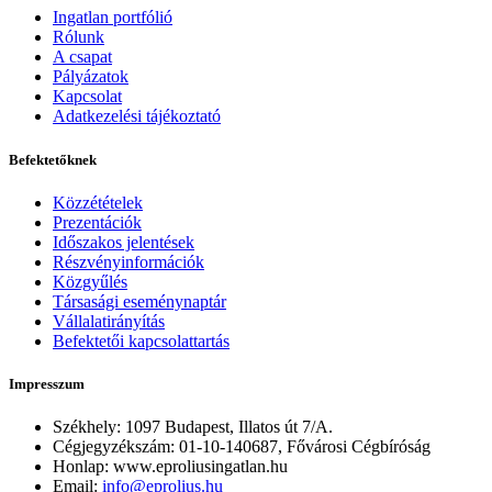
Ingatlan portfólió
Rólunk
A csapat
Pályázatok
Kapcsolat
Adatkezelési tájékoztató
Befektetőknek
Közzétételek
Prezentációk
Időszakos jelentések
Részvényinformációk
Közgyűlés
Társasági eseménynaptár
Vállalatirányítás
Befektetői kapcsolattartás
Impresszum
Székhely: 1097 Budapest, Illatos út 7/A.
Cégjegyzékszám: 01-10-140687, Fővárosi Cégbíróság
Honlap:
www.eproliusingatlan.hu
Email:
info@eprolius.hu