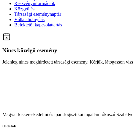
Részvényinformációk
Közgyűlés
Társasági eseménynaptár
Vállalatirányítás
Befektetői kapcsolattartás
Nincs közelgő esemény
Jelenleg nincs meghirdetett társasági esemény. Kérjük, látogasson vis
Magyar kiskereskedelmi és ipari-logisztikai ingatlan fókuszú Szabályo
Oldalak