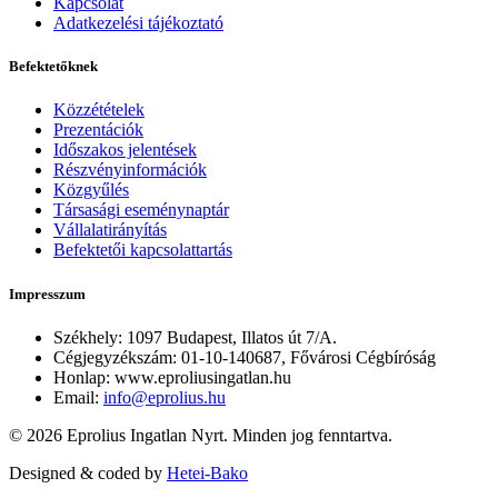
Kapcsolat
Adatkezelési tájékoztató
Befektetőknek
Közzétételek
Prezentációk
Időszakos jelentések
Részvényinformációk
Közgyűlés
Társasági eseménynaptár
Vállalatirányítás
Befektetői kapcsolattartás
Impresszum
Székhely: 1097 Budapest, Illatos út 7/A.
Cégjegyzékszám: 01-10-140687, Fővárosi Cégbíróság
Honlap:
www.eproliusingatlan.hu
Email:
info@eprolius.hu
©
2026
Eprolius Ingatlan Nyrt. Minden jog fenntartva.
Designed & coded by
Hetei-Bako