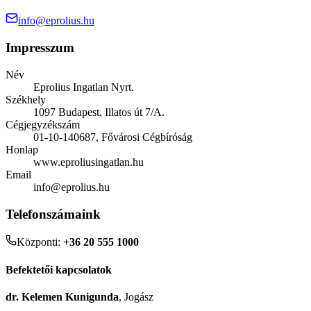
info@eprolius.hu
Impresszum
Név
Eprolius Ingatlan Nyrt.
Székhely
1097 Budapest, Illatos út 7/A.
Cégjegyzékszám
01-10-140687, Fővárosi Cégbíróság
Honlap
www.eproliusingatlan.hu
Email
info@eprolius.hu
Telefonszámaink
Központi:
+36 20 555 1000
Befektetői kapcsolatok
dr. Kelemen Kunigunda
, Jogász