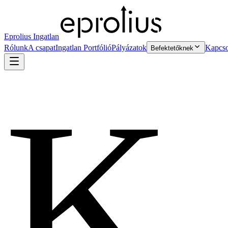
Eprolius Ingatlan
Rólunk
A csapat
Ingatlan Portfólió
Pályázatok
Kapcso
Befektetőknek
K