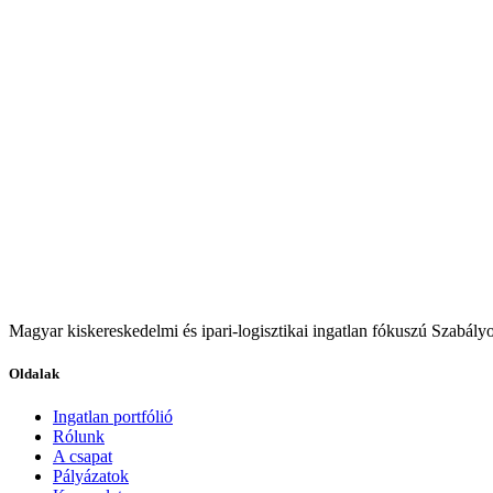
Magyar kiskereskedelmi és ipari-logisztikai ingatlan fókuszú Szabályo
Oldalak
Ingatlan portfólió
Rólunk
A csapat
Pályázatok