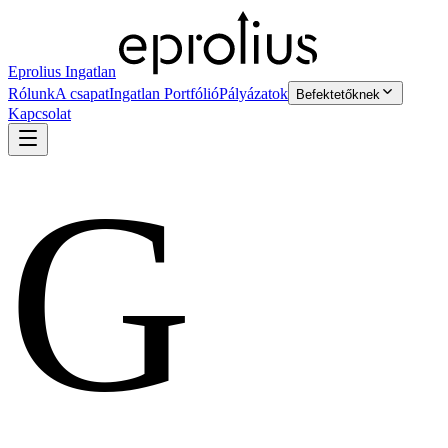
Eprolius Ingatlan
Rólunk
A csapat
Ingatlan Portfólió
Pályázatok
Befektetőknek
Kapcsolat
G