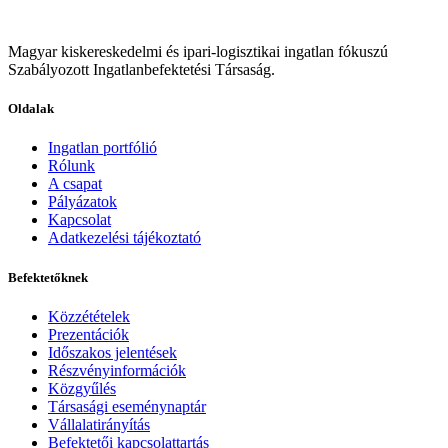
Magyar kiskereskedelmi és ipari-logisztikai ingatlan fókuszú
Szabályozott Ingatlanbefektetési Társaság.
Oldalak
Ingatlan portfólió
Rólunk
A csapat
Pályázatok
Kapcsolat
Adatkezelési tájékoztató
Befektetőknek
Közzétételek
Prezentációk
Időszakos jelentések
Részvényinformációk
Közgyűlés
Társasági eseménynaptár
Vállalatirányítás
Befektetői kapcsolattartás