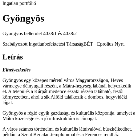
Ingatlan portfólió
Gyöngyös
Gyöngyös belterület 4038/1 és 4038/2
Szabályozott Ingatlanbefektetési Társaság
BÉT · Eprolius Nyrt.
Leírás
Elhelyezkedés
Gyöngyös egy közepes méretű város Magyarországon, Heves
vármegye délnyugati részén, a Mátra-hegység lábánál helyezkedik
el. A település a Kárpát-medence északi részén található, festői
környezetben, ahol a sík Alföld találkozik a dombos, hegyvidéki
tájjal.
Gyöngyös a régió egyik gazdasági és kulturális központja, amelyet a
Mátra közelsége és a jó infrastruktúra is támogat.
A város számos történelmi és kulturális látnivalóval büszkélkedhet,
például a Szent Bertalan-templommal és a Ferences rendház