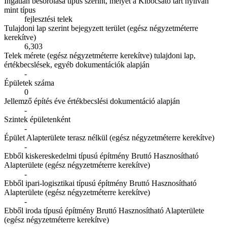
Ingatlan besorolása típus szerint, melyet a Kibocsátó tart nyilván
mint típus
fejlesztési telek
Tulajdoni lap szerint bejegyzett terület (egész négyzetméterre
kerekítve)
6,303
Telek mérete (egész négyzetméterre kerekítve) tulajdoni lap,
értékbecslések, egyéb dokumentációk alapján
-
Épületek száma
0
Jellemző építés éve értékbecslési dokumentáció alapján
-
Szintek épületenként
-
Épület Alapterülete terasz nélkül (egész négyzetméterre kerekítve)
-
Ebből kiskereskedelmi típusú építmény Bruttó Hasznosítható
Alapterülete (egész négyzetméterre kerekítve)
-
Ebből ipari-logisztikai típusú építmény Bruttó Hasznosítható
Alapterülete (egész négyzetméterre kerekítve)
-
Ebből iroda típusú építmény Bruttó Hasznosítható Alapterülete
(egész négyzetméterre kerekítve)