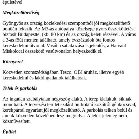
épületével.
Megközelíthetőség
Gyöngyös az ország közlekedési szempontból jól megközelíthető
pontján fekszik. Az M3-as autópálya közelsége gyors összeköttetést
biztosít Budapesttel (kb. 80 km) és az ország keleti részével. A város
a 3-as főút mentén található, amely évszázadok óta fontos
kereskedelmi útvonal. Vasúti csatlakozása is jelentős, a Hatvant
Miskolccal összekötő vasútvonalon helyezkedik el.
Környezet
Közvetlen szomszédságában Tesco, OBI áruház, illetve egyéb
kereskedelmi és lakóingatlanok találhatóak.
Telek és parkolás
Az ingatlan szabálytalan négyszög alakú. A terep kialakult, síknak
mondható. A tervezési terület szilárd burkolatú közútról gépkocsival,
kerékpárral egyaránt jól megközelíthető. A parkolás telken belül és
annak közvetlen közelében lesz megoldva. A telek jelenleg nem
közművesített.
Épület