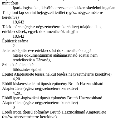
mint típus
Ipari- logisztikai, később terveztetten kiskereskedelmi ingatlan
Tulajdoni lap szerint bejegyzett terület (egész négyzetméterre
kerekítve)
18,642
Telek mérete (egész négyzetméterre kerekítve) tulajdoni lap,
értékbecslések, egyéb dokumentációk alapján
18,642
Épületek száma
2
Jellemző építés éve értékbecslési dokumentáció alapján
hiteles dokumentummal alátámasztható adattal nem
rendelkezik a Társaság
Szintek épületenként
földszintes épület
Épület Alapterülete terasz nélkül (egész négyzetméterre kerekítve)
4,201
Ebből kiskereskedelmi típusú építmény Bruttó Hasznosítható
Alapterülete (egész négyzetméterre kerekítve)
4,201
Ebből ipari-logisztikai típusú építmény Bruttó Hasznosítható
Alapterülete (egész négyzetméterre kerekítve)
0
Ebből iroda típusú építmény Bruttó Hasznosítható Alapterülete
(egész négyzetméterre kerekítve)