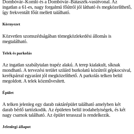
Dombóvár–Komló és a Dombóvár–Bátaszék-vasútvonal. Az
ingatlan a 61-es, nagy forgalmú főútról jól látható és megközelíthető,
így frekventált főút mellett található.
Környezet
Közvetlen szomszédságában tömegközlekedési állomás is
megtalálható.
Telek és parkolás
Az ingatlan szabálytalan trapéz alakú. A terep kialakult, síknak
mondható. A tervezési terület szilárd burkolatú közútról gépkocsival,
kerékpárral egyaránt jól megközelíthető. A parkolás telken belül
megoldott. A telek közművesített.
Épület
A telken jelenleg egy darab raktárépület található amelyben két
darab bérlő tartózkodik. Az épületen belül irodahelyiségek, és két
nagy csarnok található. Az épület terasszal is rendelkezik.
Jelenlegi állapot