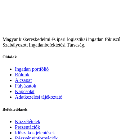
Magyar kiskereskedelmi és ipari-logisztikai ingatlan fókuszú
Szabályozott Ingatlanbefektetési Társaság.
Oldalak
Ingatlan portfólió
Rólunk
A csapat
Pályázatok
Kapcsolat
Adatkezelési tájékoztató
Befektetőknek
Közzétételek
Prezentációk
Időszakos jelentések
Részvényinformációk