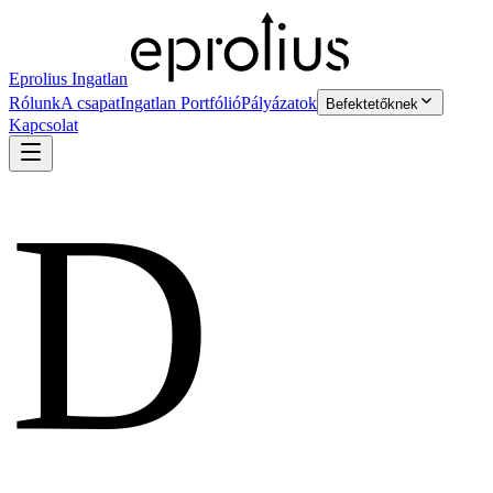
Eprolius Ingatlan
Rólunk
A csapat
Ingatlan Portfólió
Pályázatok
Befektetőknek
Kapcsolat
D