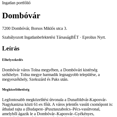
Ingatlan portfólió
Dombóvár
7200 Dombóvár, Borsos Miklós utca 3.
Szabályozott Ingatlanbefektetési Társaság
BÉT · Eprolius Nyrt.
Leírás
Elhelyezkedés
Dombóvár város Tolna megyében, a Dombóvári kistérség
székhelye. Tolna megye harmadik legnagyobb települése, a
megyeszékhely, Szekszárd és Paks után.
Megközelíthetőség
Legfontosabb megközelítési útvonala a Dunaföldvár-Kaposvár-
Nagykanizsa közti 61-es főút. A város jelentős vasúti csomópont is:
áthalad rajta a (Budapest–)Pusztaszabolcs–Pécs-vasútvonal,
amelyből ágazik le a Dombóvár–Kaposvár–Gyékényes,