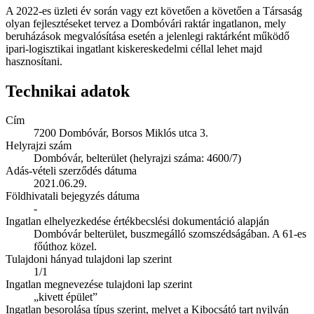
A 2022-es üzleti év során vagy ezt követően a követően a Társaság
olyan fejlesztéseket tervez a Dombóvári raktár ingatlanon, mely
beruházások megvalósítása esetén a jelenlegi raktárként működő
ipari-logisztikai ingatlant kiskereskedelmi céllal lehet majd
hasznosítani.
Technikai adatok
Cím
7200 Dombóvár, Borsos Miklós utca 3.
Helyrajzi szám
Dombóvár, belterület (helyrajzi száma: 4600/7)
Adás-vételi szerződés dátuma
2021.06.29.
Földhivatali bejegyzés dátuma
-
Ingatlan elhelyezkedése értékbecslési dokumentáció alapján
Dombóvár belterület, buszmegálló szomszédságában. A 61-es
főúthoz közel.
Tulajdoni hányad tulajdoni lap szerint
1/1
Ingatlan megnevezése tulajdoni lap szerint
„kivett épület”
Ingatlan besorolása típus szerint, melyet a Kibocsátó tart nyilván